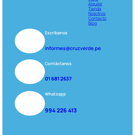
Alquiler
Tienda
Nosotros
Contacto
Blog
Escríbenos
informes@cruzverde.pe
Contáctanos
01 681 2637
Whatsapp
994 226 413