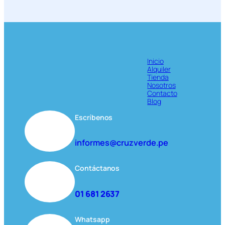
Inicio
Alquiler
Tienda
Nosotros
Contacto
Blog
Escríbenos
informes@cruzverde.pe
Contáctanos
01 681 2637
Whatsapp