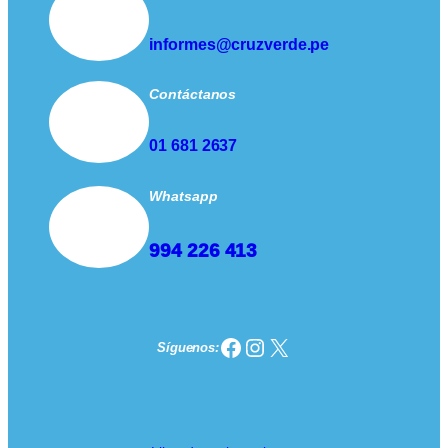
informes@cruzverde.pe
Contáctanos
01 681 2637
Whatsapp
994 226 413
Facebook
Instagram
X
Síguenos: