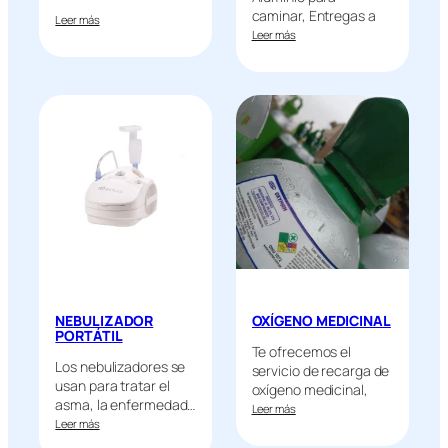
caminar, Entregas a
Leer más
Domicilio,…
Leer más
NEBULIZADOR
OXÍGENO MEDICINAL
PORTÁTIL
Te ofrecemos el
Los nebulizadores se
servicio de recarga de
usan para tratar el
oxígeno medicinal,
asma, la enfermedad…
cumpliendo…
Leer más
Leer más