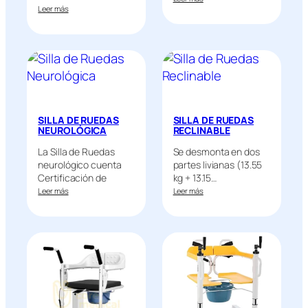
para…
Leer más
SILLA DE RUEDAS
SILLA DE RUEDAS
NEUROLÓGICA
RECLINABLE
La Silla de Ruedas
Se desmonta en dos
neurológico cuenta
partes livianas (13.55
Certificación de
kg + 13.15…
Calidad Europea…
Leer más
Leer más