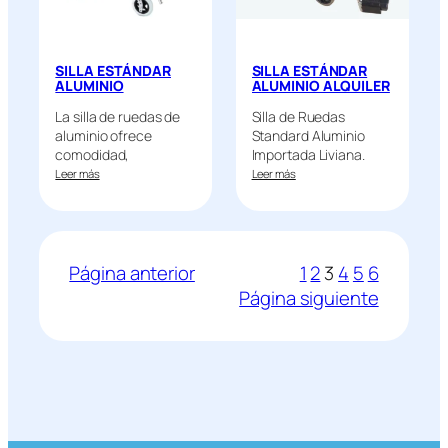
SILLA ESTÁNDAR
SILLA ESTÁNDAR
ALUMINIO
ALUMINIO ALQUILER
La silla de ruedas de
Silla de Ruedas
aluminio ofrece
Standard Aluminio
comodidad,
Importada Liviana.
practicidad y…
Leer más
Leer más
Página anterior
1
2
3
4
5
6
Página siguiente