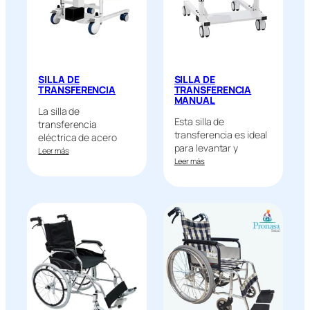
SILLA DE
SILLA DE
TRANSFERENCIA
TRANSFERENCIA
MANUAL
La silla de
Esta silla de
transferencia
transferencia es ideal
eléctrica de acero
para levantar y
pintado es una…
Leer más
depositar…
Leer más