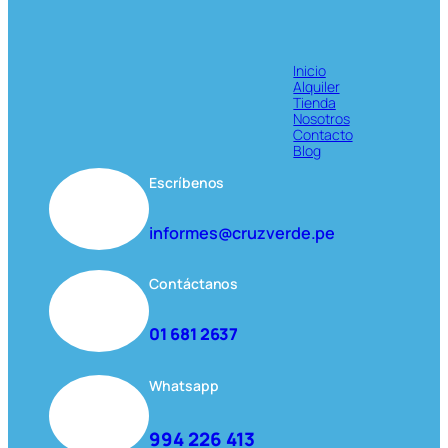
Inicio
Alquiler
Tienda
Nosotros
Contacto
Blog
Escríbenos
informes@cruzverde.pe
Contáctanos
01 681 2637
Whatsapp
994 226 413