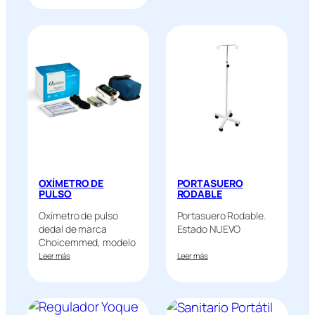
OXÍMETRO DE
PORTASUERO
PULSO
RODABLE
Oxímetro de pulso
Portasuero Rodable.
dedal de marca
Estado NUEVO
Choicemmed, modelo
OPC de…
Leer más
Leer más