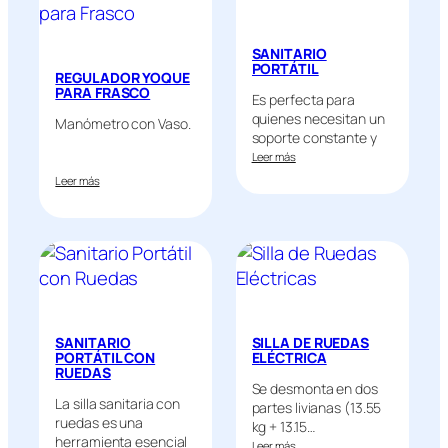
SANITARIO
PORTÁTIL
REGULADOR YOQUE
PARA FRASCO
Es perfecta para
quienes necesitan un
Manómetro con Vaso.
soporte constante y
firme…
Leer más
Leer más
SANITARIO
SILLA DE RUEDAS
PORTÁTIL CON
ELÉCTRICA
RUEDAS
Se desmonta en dos
La silla sanitaria con
partes livianas (13.55
ruedas es una
kg + 13.15…
herramienta esencial
Leer más