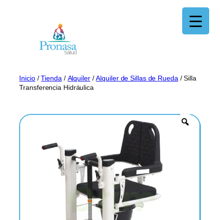
Saltar
al
contenido
Inicio
/
Tienda
/
Alquiler
/
Alquiler de Sillas de Rueda
/ Silla
Transferencia Hidráulica
Z
o
o
m