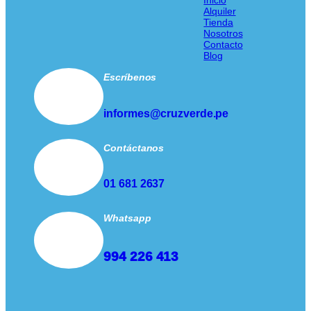
Inicio
Alquiler
Tienda
Nosotros
Contacto
Blog
Escríbenos
informes@cruzverde.pe
Contáctanos
01 681 2637
Whatsapp
994 226 413