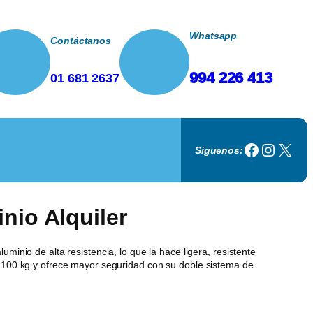
Whatsapp
Contáctanos
994 226 413
01 681 2637
Faceboo
Instag
X
Síguenos:
nio Alquiler
uminio de alta resistencia, lo que la hace ligera, resistente
a 100 kg y ofrece mayor seguridad con su doble sistema de