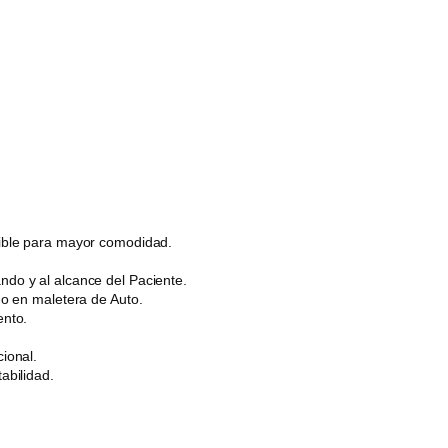
.
tible para mayor comodidad.
do y al alcance del Paciente.
do en maletera de Auto.
ento.
ional.
abilidad.