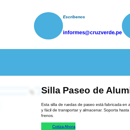
Escríbenos
informes@cruzverde.pe
 Paseo de Aluminio Alquiler
Silla Paseo de Alumi
Z
o
o
Esta silla de ruedas de paseo está fabricada en al
m
y fácil de transportar y almacenar. Soporta hast
frenos.
Cotiza Ahora