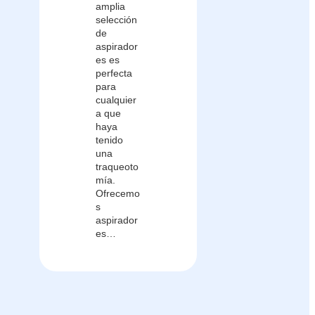
amplia
selección
de
aspirador
es es
perfecta
para
cualquier
a que
haya
tenido
una
traqueoto
mía.
Ofrecemo
s
aspirador
es…