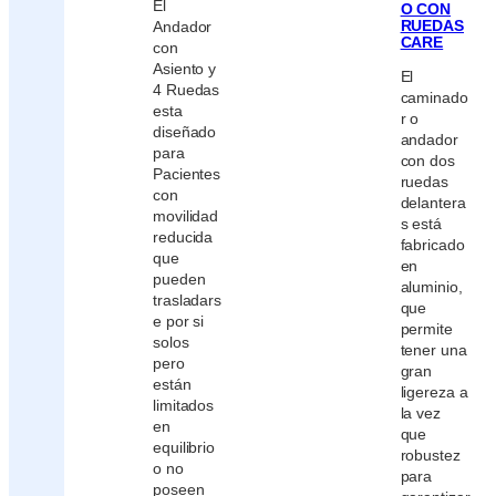
El
O CON
RUEDAS
Andador
CARE
con
Asiento y
El
4 Ruedas
caminado
esta
r o
diseñado
andador
para
con dos
Pacientes
ruedas
con
delantera
movilidad
s está
reducida
fabricado
que
en
pueden
aluminio,
trasladars
que
e por si
permite
solos
tener una
pero
gran
están
ligereza a
limitados
la vez
en
que
equilibrio
robustez
o no
para
poseen