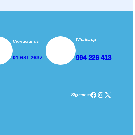
Whatsapp
Contáctanos
994 226 413
01 681 2637
Facebook
Instagram
X
Síguenos: