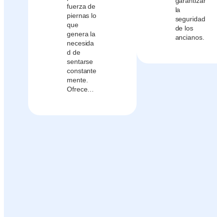
garantizar
fuerza de
la
piernas lo
seguridad
que
de los
genera la
ancianos.
necesida
d de
sentarse
constante
mente.
Ofrece…