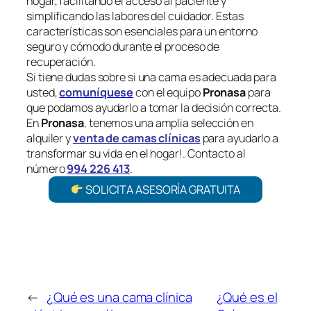
hogar, facilitando el acceso al paciente y
simplificando las labores del cuidador. Estas
características son esenciales para un entorno
seguro y cómodo durante el proceso de
recuperación.
Si tiene dudas sobre si una cama es adecuada para
usted,
comuníquese
con el equipo
Pronasa
para
que podamos ayudarlo a tomar la decisión correcta.
En
Pronasa
, tenemos una amplia selección en
alquiler y
venta de camas clínicas
para ayudarlo a
transformar su vida en el hogar!. Contacto al
número
994 226 413
.
SOLICITA ASESORÍA GRATUITA
←
¿Qué es una cama clínica
¿Qué es el