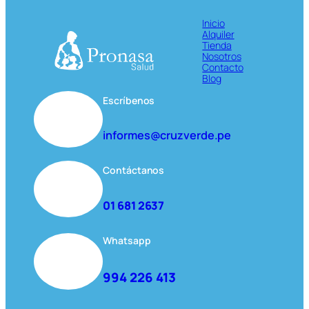
Inicio
Alquiler
Tienda
Nosotros
Contacto
Blog
Escríbenos
informes@cruzverde.pe
Contáctanos
01 681 2637
Whatsapp
994 226 413