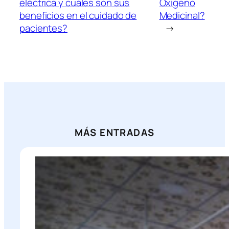
eléctrica y cuáles son sus
Oxígeno
beneficios en el cuidado de
Medicinal?
pacientes?
→
MÁS ENTRADAS