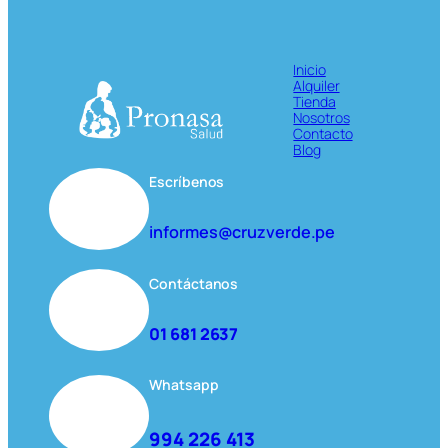
Inicio
Alquiler
Tienda
Nosotros
Contacto
Blog
Escríbenos
informes@cruzverde.pe
Contáctanos
01 681 2637
Whatsapp
994 226 413