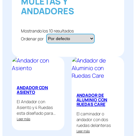
MULETAS Y
ANDADORES
Mostrando los 10 resultados
Ordenar por
ANDADOR CON
ASIENTO
ANDADOR DE
ALUMINIO CON
El Andador con
RUEDAS CARE
Asiento y 4 Ruedas
esta diseñado para…
El caminador o
Leer más
andador con dos
ruedas delanteras
está fabricado…
Leer más