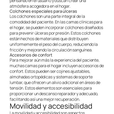
pensando en el usuario y buscan crear una
atmósfera acogedora en el hogar.
Colchones especiales para úlceras
Los colchones son una parte integral de la
comodidad del paciente. En las camas clínicas para
el hogar, se pueden incorporar colchones diseñados
para prevenir úlceras por presión. Estos colchones
están hechos de materiales que distribuyen
uniformemente el peso del cuerpo, reduciendo la
fricción y mejorando la circulación sanguínea.
Accesorios de confort
Para mejorar aún más la experiencia del paciente,
muchas camas para el hogar incluyen accesorios de
confort. Estos pueden ser cojines ajustables,
almohadas ortopédicas y sistemas de soporte
lumbar, que ofrecen un alivio adicional en áreas de
tensión. Estos elementos son esenciales para
proporcionar un descanso reparador y adecuado,
facilitando así una mejor recuperación.
Movilidad y accesibilidad
La movilidad y accesibilidad son aspectos