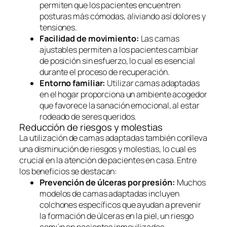
permiten que los pacientes encuentren
posturas más cómodas, aliviando así dolores y
tensiones.
Facilidad de movimiento:
Las camas
ajustables permiten a los pacientes cambiar
de posición sin esfuerzo, lo cual es esencial
durante el proceso de recuperación.
Entorno familiar:
Utilizar camas adaptadas
en el hogar proporciona un ambiente acogedor
que favorece la sanación emocional, al estar
rodeado de seres queridos.
Reducción de riesgos y molestias
La utilización de camas adaptadas también conlleva
una disminución de riesgos y molestias, lo cual es
crucial en la atención de pacientes en casa. Entre
los beneficios se destacan:
Prevención de úlceras por presión:
Muchos
modelos de camas adaptadas incluyen
colchones específicos que ayudan a prevenir
la formación de úlceras en la piel, un riesgo