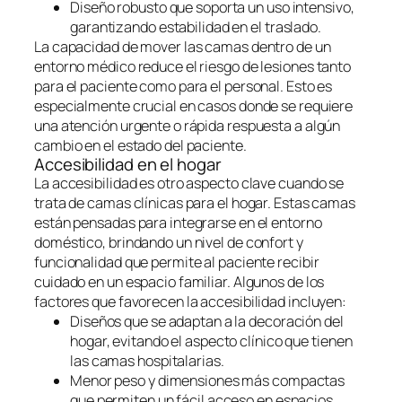
Diseño robusto que soporta un uso intensivo,
garantizando estabilidad en el traslado.
La capacidad de mover las camas dentro de un
entorno médico reduce el riesgo de lesiones tanto
para el paciente como para el personal. Esto es
especialmente crucial en casos donde se requiere
una atención urgente o rápida respuesta a algún
cambio en el estado del paciente.
Accesibilidad en el hogar
La accesibilidad es otro aspecto clave cuando se
trata de camas clínicas para el hogar. Estas camas
están pensadas para integrarse en el entorno
doméstico, brindando un nivel de confort y
funcionalidad que permite al paciente recibir
cuidado en un espacio familiar. Algunos de los
factores que favorecen la accesibilidad incluyen:
Diseños que se adaptan a la decoración del
hogar, evitando el aspecto clínico que tienen
las camas hospitalarias.
Menor peso y dimensiones más compactas
que permiten un fácil acceso en espacios