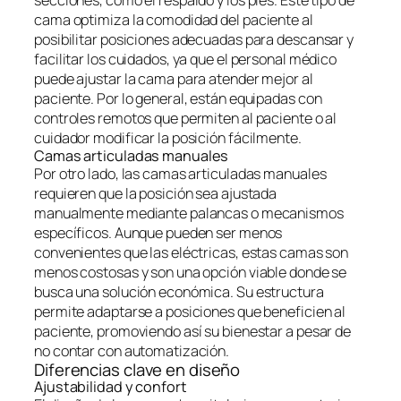
secciones, como el respaldo y los pies. Este tipo de
cama optimiza la comodidad del paciente al
posibilitar posiciones adecuadas para descansar y
facilitar los cuidados, ya que el personal médico
puede ajustar la cama para atender mejor al
paciente. Por lo general, están equipadas con
controles remotos que permiten al paciente o al
cuidador modificar la posición fácilmente.
Camas articuladas manuales
Por otro lado, las camas articuladas manuales
requieren que la posición sea ajustada
manualmente mediante palancas o mecanismos
específicos. Aunque pueden ser menos
convenientes que las eléctricas, estas camas son
menos costosas y son una opción viable donde se
busca una solución económica. Su estructura
permite adaptarse a posiciones que beneficien al
paciente, promoviendo así su bienestar a pesar de
no contar con automatización.
Diferencias clave en diseño
Ajustabilidad y confort