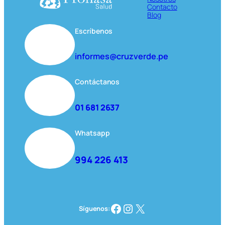
Contacto
Blog
Escríbenos
informes@cruzverde.pe
Contáctanos
01 681 2637
Whatsapp
994 226 413
Facebook
Instagram
X
Síguenos: